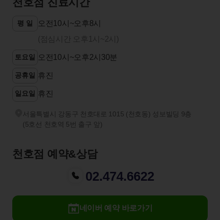
천호점 진료시간
평 일
오전10시~오후8시
(점심시간 오후1시~2시)
토요일
오전10시~오후2시30분
공휴일
휴진
일요일
휴진
서울특별시 강동구 천호대로 1015 (천호동) 성보빌딩 9층
(5호선 천호역 5번 출구 앞)
천호점 예약&상담
02.474.6622
네이버 예약 바로가기