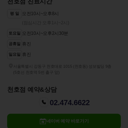
천호점 진료시간
평 일
오전10시~오후8시
(점심시간 오후1시~2시)
토요일
오전10시~오후2시30분
공휴일
휴진
일요일
휴진
서울특별시 강동구 천호대로 1015 (천호동) 성보빌딩 9층
(5호선 천호역 5번 출구 앞)
천호점 예약&상담
02.474.6622
네이버 예약 바로가기